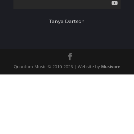
Tanya Dartson
Quantum-Music © 2010-
2026
| Website by
Musivore